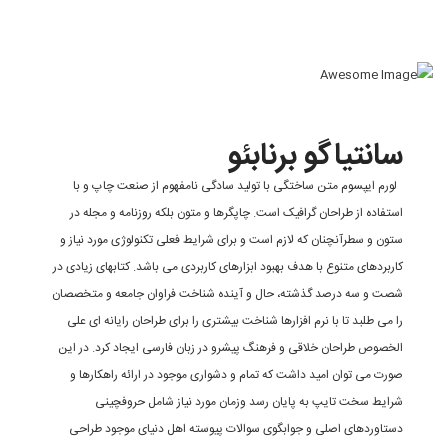
انتیاگو برنابئو
ورم ایپسوم متن ساختگی با تولید سادگی نامفهوم از صنعت چاپ و با
ستفاده از طراحان گرافیک است. چاپگرها و متون بلکه روزنامه و مجله در
تون و سطرآنچنان که لازم است و برای شرایط فعلی تکنولوژی مورد نیاز و
اربردهای متنوع با هدف بهبود ابزارهای کاربردی می باشد. کتابهای زیادی در
صت و سه درصد گذشته، حال و آینده شناخت فراوان جامعه و متخصصان
ا می طلبد تا با نرم افزارها شناخت بیشتری را برای طراحان رایانه ای علی
لخصوص طراحان خلاقی و فرهنگ پیشرو در زبان فارسی ایجاد کرد. در این
ورت می توان امید داشت که تمام و دشواری موجود در ارائه راهکارها و
رایط سخت تایپ به پایان رسد وزمان مورد نیاز شامل حروفچینی
ستاوردهای اصلی و جوابگوی سوالات پیوسته اهل دنیای موجود طراحی