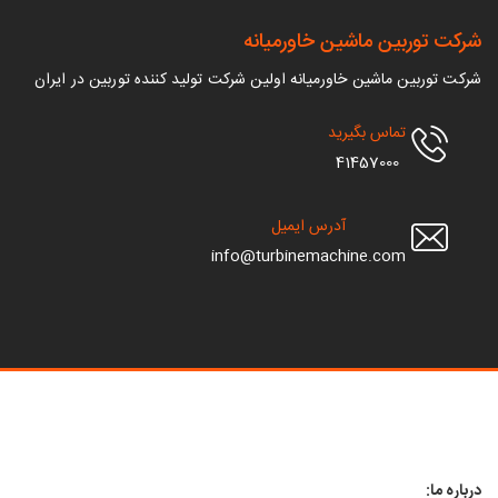
 توربین ماشین خاورمیانه
وربین ماشین خاورمیانه اولین شرکت تولید کننده توربین در ایران
تماس بگیرید
41457000
آدرس ایمیل
info@turbinemachine.com
ما: