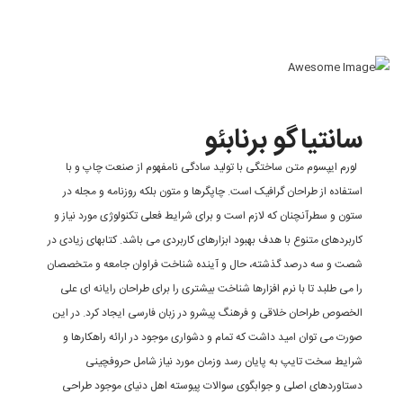
انتیاگو برنابئو
ورم ایپسوم متن ساختگی با تولید سادگی نامفهوم از صنعت چاپ و با
ستفاده از طراحان گرافیک است. چاپگرها و متون بلکه روزنامه و مجله در
تون و سطرآنچنان که لازم است و برای شرایط فعلی تکنولوژی مورد نیاز و
اربردهای متنوع با هدف بهبود ابزارهای کاربردی می باشد. کتابهای زیادی در
صت و سه درصد گذشته، حال و آینده شناخت فراوان جامعه و متخصصان
ا می طلبد تا با نرم افزارها شناخت بیشتری را برای طراحان رایانه ای علی
لخصوص طراحان خلاقی و فرهنگ پیشرو در زبان فارسی ایجاد کرد. در این
ورت می توان امید داشت که تمام و دشواری موجود در ارائه راهکارها و
رایط سخت تایپ به پایان رسد وزمان مورد نیاز شامل حروفچینی
ستاوردهای اصلی و جوابگوی سوالات پیوسته اهل دنیای موجود طراحی