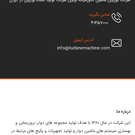
وربین ماشین خاورمیانه اولین شرکت تولید کننده توربین در ایران
تماس بگیرید
41457000
آدرس ایمیل
info@turbinemachine.com
ما:
این شرکت در سال ۱۳۸۰ با هدف تولید مجموعه های دوار، بروزرسانی و
ی سیستم های ماشین دوار و تولید تجهیزات و پکیج های مرتبط در